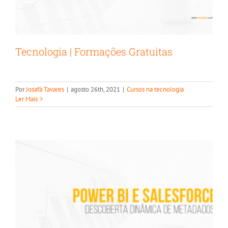
Tecnologia | Formações Gratuitas
Salesforce e Power BI | Business
Por
Josafá Tavares
|
agosto 26th, 2021
|
Cursos na tecnologia
Intelligence aplicado ao funil de vendas
Ler Mais
Microsoft Power BI