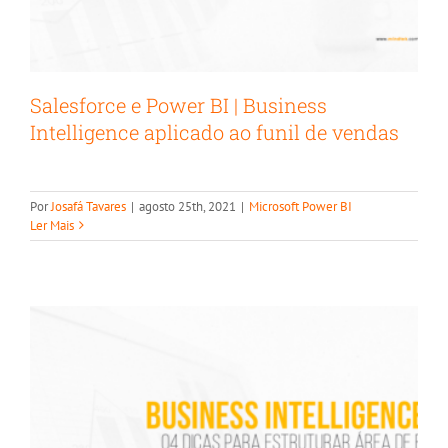
Salesforce e Power BI | Business
Intelligence aplicado ao funil de vendas
4 dicas fundamentais para estruturar
Por
Josafá Tavares
|
agosto 25th, 2021
|
Microsoft Power BI
uma área de BI
Ler Mais
Big Data
Data Discovery
Destaque na Home