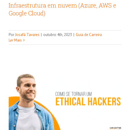
Infraestrutura em nuvem (Azure, AWS e
Google Cloud)
Guia completo de como se tornar
Por
Josafá Tavares
|
outubro 4th, 2023
|
Guia de Carreira
Ethical Hacker
Ler Mais
Guia de Carreira