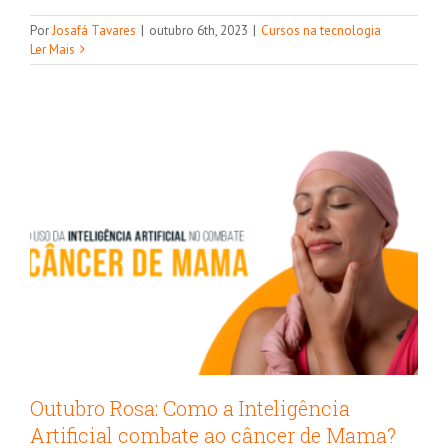
Outubro Rosa: Como a Inteligência
Por
Josafá Tavares
|
outubro 6th, 2023
|
Cursos na tecnologia
Artificial combate ao câncer de Mama?
Ler Mais
Inteligência Artificial
Outubro Rosa: Como a Inteligência
Artificial combate ao câncer de Mama?