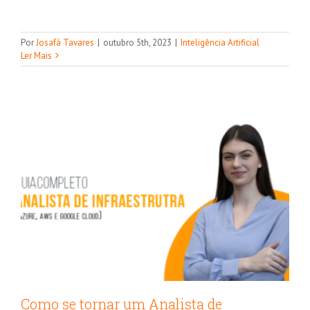
Como se tornar um Analista de
Infraestrutura em nuvem (Azure, AWS
Por
Josafá Tavares
|
outubro 5th, 2023
|
Inteligência Artificial
e Google Cloud)
Ler Mais
Guia de Carreira
Como se tornar um Analista de