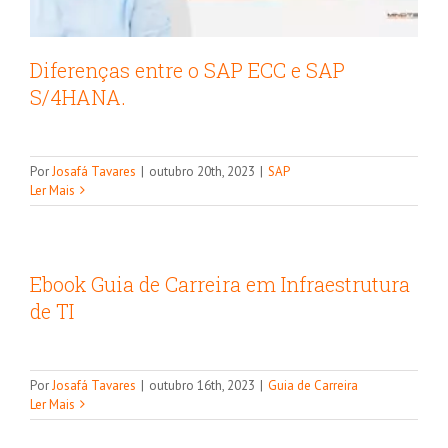
Diferenças entre o SAP ECC e SAP
S/4HANA.
Por
Josafá Tavares
|
outubro 20th, 2023
|
SAP
Ler Mais
Ebook Guia de Carreira em Infraestrutura
de TI
Guia completo: como se tornar Cyber
Por
Josafá Tavares
|
outubro 16th, 2023
|
Guia de Carreira
Security Manager
Ler Mais
Guia de Carreira