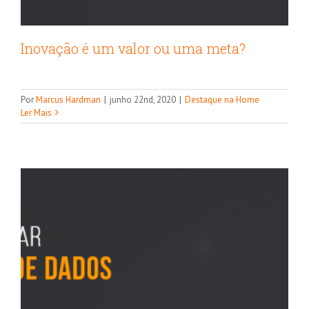
Inovação é um valor ou uma meta?
Por que dominar Tecnologia de Dados?
Por
Marcus Hardman
|
junho 22nd, 2020
|
Destaque na Home
outros artigos
Ler Mais