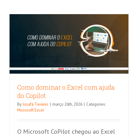
Microsoft Excel
Como dominar o Excel com ajuda
do Copilot
By
Josafá Tavares
|
março 26th, 2026
|
Categories:
Microsoft Excel
O Microsoft CoPilot chegou ao Excel