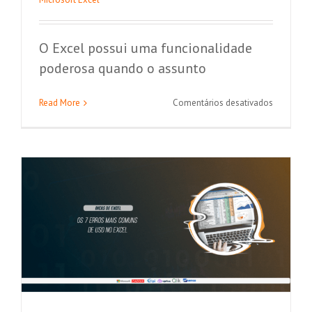
O Excel possui uma funcionalidade
poderosa quando o assunto
Os 7 erros mais comuns no Excel
em
Read More
Comentários desativados
Como
Microsoft Excel
criar
automaçõ
utilizando
Macros
no
Excel