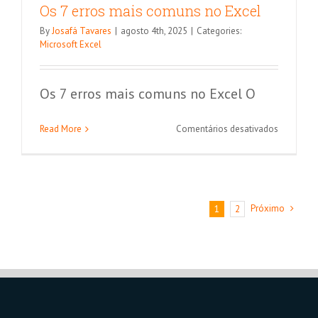
Os 7 erros mais comuns no Excel
By
Josafá Tavares
|
agosto 4th, 2025
|
Categories:
Microsoft Excel
Os 7 erros mais comuns no Excel O
em
Read More
Comentários desativados
Os
7
erros
mais
comuns
Próximo
1
2
no
Excel