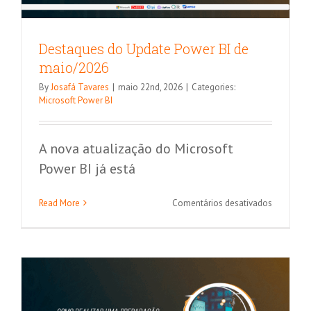
Destaques do Update Power BI de
maio/2026
By
Josafá Tavares
|
maio 22nd, 2026
|
Categories:
Microsoft Power BI
A nova atualização do Microsoft
Power BI já está
Power BI: Boas praticas para criar
em
Read More
Comentários desativados
dashboards e relatórios eficientes
Destaque
do
Análise de Dados
Microsoft Power BI
Update
Power
BI
de
maio/202