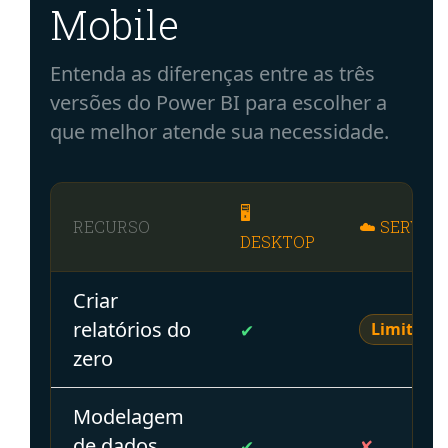
Mobile
Entenda as diferenças entre as três
versões do Power BI para escolher a
que melhor atende sua necessidade.
🖥
RECURSO
☁️ SERVICE
DESKTOP
Criar
relatórios do
Limitado
✔
zero
Modelagem
de dados
✔
✘