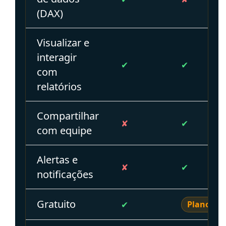
(DAX)
Visualizar e
interagir
✔
✔
com
relatórios
Compartilhar
✘
✔
com equipe
Alertas e
✘
✔
notificações
Gratuito
✔
Plano gra