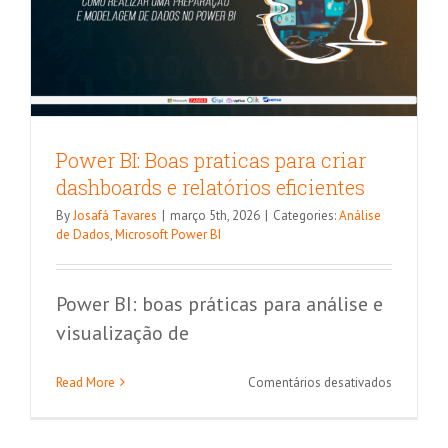
Power BI: Boas praticas para criar
dashboards e relatórios eficientes
By
Josafá Tavares
|
março 5th, 2026
|
Categories:
Análise
de Dados
,
Microsoft Power BI
Power BI: boas práticas para análise e
visualização de
em
Read More
Comentários desativados
Power
BI:
Boas