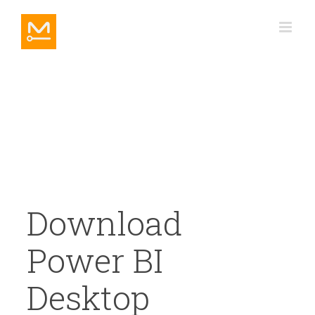
Ir
para
o
conteúdo
Download
Power BI
Desktop