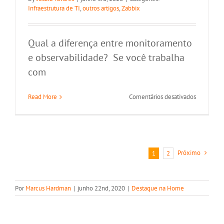
Infraestrutura de TI
,
outros artigos
,
Zabbix
Qual a diferença entre monitoramento
e observabilidade? Se você trabalha
com
em
Read More
Comentários desativados
Qual
a
diferença
entre
monitora
Próximo
1
2
e
observabi
Por
Marcus Hardman
|
junho 22nd, 2020
|
Destaque na Home