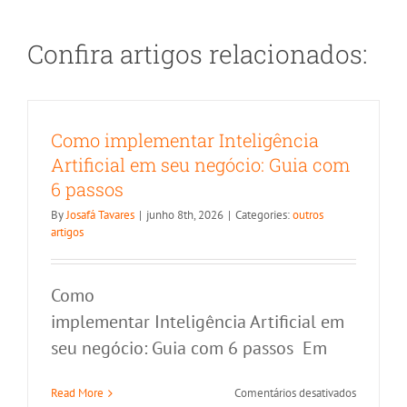
Confira artigos relacionados:
Como implementar Inteligência
Artificial em seu negócio: Guia com
6 passos
By
Josafá Tavares
|
junho 8th, 2026
|
Categories:
outros
artigos
Como
implementar Inteligência Artificial em
seu negócio: Guia com 6 passos Em
Como Integrar SOC e NOC para
em
Read More
Comentários desativados
melhorar a segurança