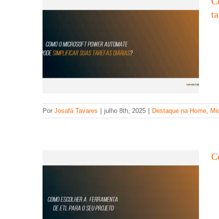
C
ta
Como escolher a ferramenta de ETL
Por
Josafá Tavares
|
julho 8th, 2025
|
Destaque na Home
,
Mi
ideal?
ETL
Talend
C