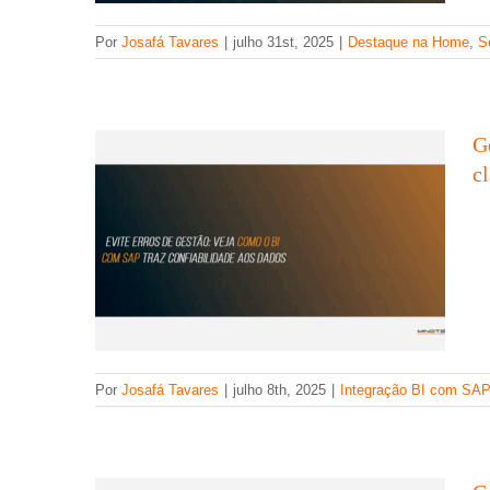
Gerentes perdidos nos dados do
Por
Josafá Tavares
|
julho 31st, 2025
|
Destaque na Home
,
S
SAP? Veja como o BI traz clareza
Integração BI com SAP
G
c
Como o Microsoft Power Automate
pode simplificar suas tarefas diárias?
Por
Josafá Tavares
|
julho 8th, 2025
|
Integração BI com SA
Destaque na Home
Microsoft Power
Automate