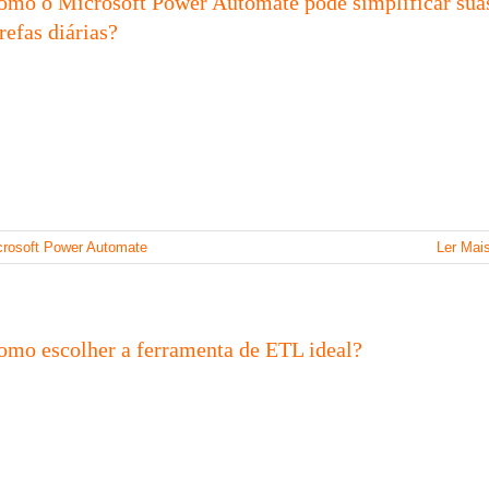
omo o Microsoft Power Automate pode simplificar sua
refas diárias?
crosoft Power Automate
Ler Mai
omo escolher a ferramenta de ETL ideal?