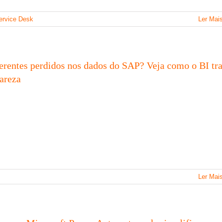
ervice Desk
Ler Mai
erentes perdidos nos dados do SAP? Veja como o BI tr
lareza
P
Ler Mai