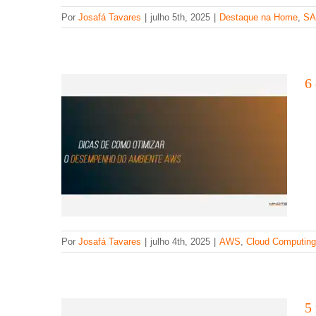
Por
Josafá Tavares
|
julho 5th, 2025
|
Destaque na Home
,
SA
na AWS
AWS
Cloud Computing
Destaque na Home
6
5 maneiras de otimizar a
Por
Josafá Tavares
|
julho 4th, 2025
|
AWS
,
Cloud Computing
produtividade com o Power Apps
Inteligência Artificial
5