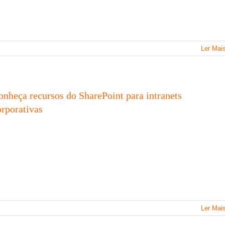
Ler Mai
onheça recursos do SharePoint para intranets
orporativas
Ler Mai