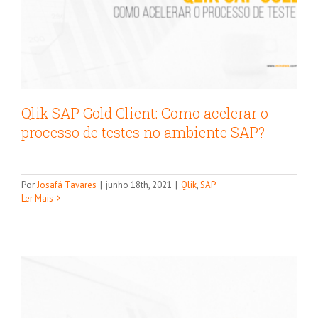
Qlik SAP Gold Client: Como acelerar o
processo de testes no ambiente SAP?
Qlik SAP: Por que as atuais arquiteturas
de dados não atendem mais as
Por
Josafá Tavares
|
junho 18th, 2021
|
Qlik
,
SAP
necessidades do cliente?
Ler Mais
Qlik
SAP