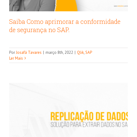
Saiba Como aprimorar a conformidade
de segurança no SAP.
Você consegue extrair dados em
tempo real e de maneira rápida no
Por
Josafá Tavares
|
março 8th, 2022
|
Qlik
,
SAP
ambiente SAP?
Ler Mais
Qlik Replicate
SAP