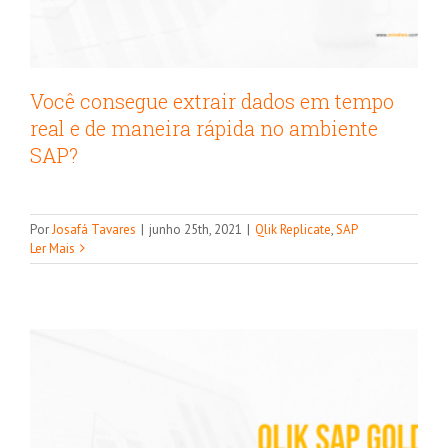
Você consegue extrair dados em tempo
real e de maneira rápida no ambiente
SAP?
Qlik SAP Gold Client: Como acelerar o
Por
Josafá Tavares
|
junho 25th, 2021
|
Qlik Replicate
,
SAP
processo de testes no ambiente SAP?
Ler Mais
Qlik
SAP