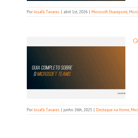
Guia completo do
Por
Josafá Tavares
|
abril 1st, 2026
|
Microsoft Sharepoint
,
Micr
Microsoft Teams
Destaque na Home
Microsoft
Microsoft Teams
G
Por
Josafá Tavares
|
junho 26th, 2025
|
Destaque na Home
,
Mic