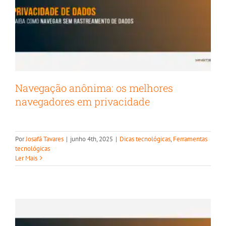
Navegação anônima: os melhores
navegadores em privacidade
5 tendências de ferramentas para
Por
Josafá Tavares
|
junho 4th, 2025
|
Dicas tecnológicas
,
Ferramentas
profissionais de ciência de dados
tecnológicas
Ler Mais
Análise de Dados
Ciência de dados
Dicas tecnológicas
Ferramentas tecnológicas