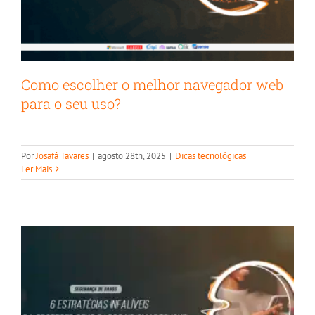
Como escolher o melhor navegador web
para o seu uso?
Como proteger seu smartphone?
Por
Josafá Tavares
|
agosto 28th, 2025
|
Dicas tecnológicas
Dicas tecnológicas
Segurança da Informação
Ler Mais