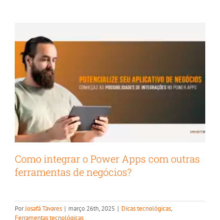
Como integrar o Power Apps com outras
ferramentas de negócios?
Por
Josafá Tavares
|
março 26th, 2025
|
Dicas tecnológicas
,
Ferramentas tecnológicas