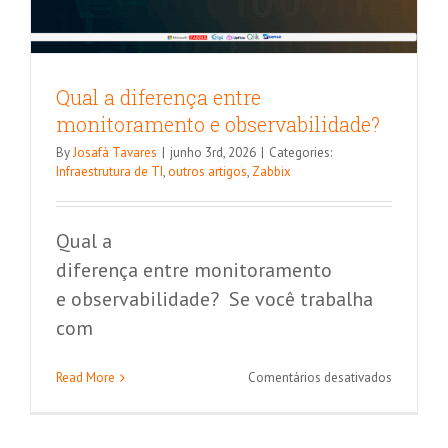
Qual a diferença entre
monitoramento e observabilidade?
By
Josafá Tavares
|
junho 3rd, 2026
|
Categories:
Infraestrutura de TI
,
outros artigos
,
Zabbix
Qual a
diferença entre monitoramento
e observabilidade? Se você trabalha
com
em
Read More
Comentários desativados
Qual
a
diferença