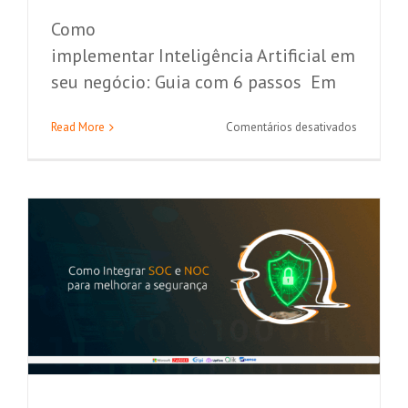
Como
implementar Inteligência Artificial em
seu negócio: Guia com 6 passos Em
Como Integrar SOC e NOC para
em
Read More
Comentários desativados
melhorar a segurança
Como
implemen
Segurança da Informação
Inteligênc
Artificial
em
seu
negócio:
Guia
com
6
passos