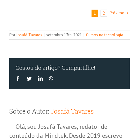
entre
monitora
Próximo
1
2
e
observabi
Por
Josafá Tavares
|
setembro 13th, 2021
|
Cursos na tecnologia
Gostou do artigo? Compartilhe!
Facebook
Twitter
LinkedIn
WhatsApp
Sobre o Autor:
Josafá Tavares
Olá, sou Josafá Tavares, redator de
conteúdo da Mindtek. Desde 2019 escrevo