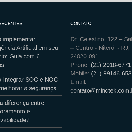
RECENTES
CONTATO
 implementar
Dr. Celestino, 122 – Sa
igência Artificial em seu
– Centro - Niterói - RJ
io: Guia com 6
24020-091
os
Phone:
(21) 2018-6771
Mobile:
(21) 99146-65
 Integrar SOC e NOC
Email:
melhorar a segurança
contato@mindtek.com.
a diferença entre
toramento e
vabilidade?