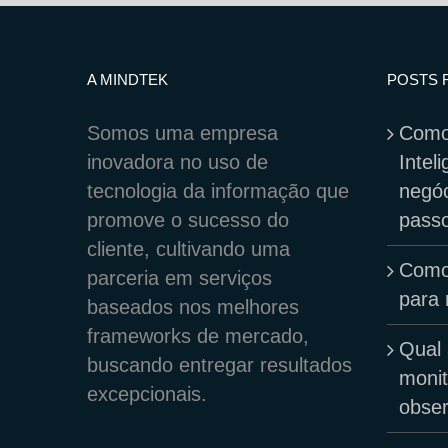
A MINDTEK
POSTS 
Somos uma empresa
Como
inovadora no uso de
Intel
tecnologia da informação que
negóc
promove o sucesso do
pass
cliente, cultivando uma
Como
parceria em serviços
para 
baseados nos melhores
frameworks de mercado,
Qual 
buscando entregar resultados
moni
excepcionais.
obser