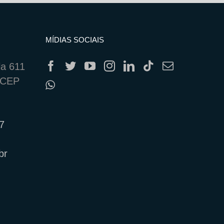
MÍDIAS SOCIAIS
la 611
, CEP
37
br