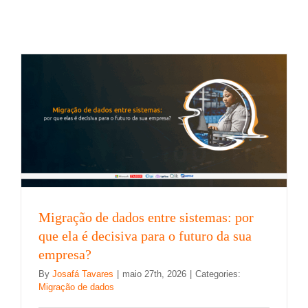
ela é decisiva para o futuro da sua empresa?
Migração de dados
Migração de dados entre sistemas: por
que ela é decisiva para o futuro da sua
empresa?
By
Josafá Tavares
|
maio 27th, 2026
|
Categories:
Migração de dados