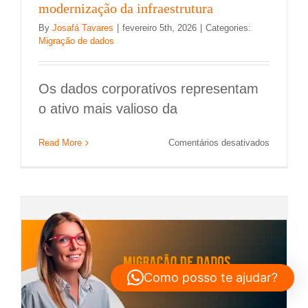
modernização da infraestrutura
By
Josafá Tavares
|
fevereiro 5th, 2026
|
Categories:
Migração de dados
Os dados corporativos representam
o ativo mais valioso da
Estratégia de migração de dados: técnicas
para reduzir downtime na nuvem
em
Read More
Comentários desativados
O
Migração de dados
papel
da
migração
de
dados
na
moderniz
da
infraestru
Como posso te ajudar?