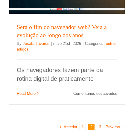
Será o fim do navegador web? Veja a
evolução ao longo dos anos
By
Josafá Tavares
|
maio 21st, 2026
|
Categories:
outros
artigos
Os navegadores fazem parte da
rotina digital de praticamente
em
Read More
Comentários desativados
Será
o
fim
do
navegado
Anterior
Próximo
1
2
3
web?
Veja