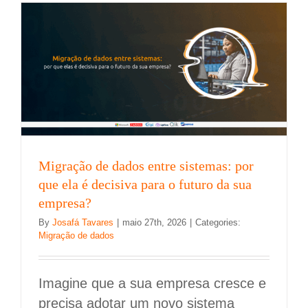
Migração de dados entre sistemas: por
que ela é decisiva para o futuro da sua
empresa?
By
Josafá Tavares
|
maio 27th, 2026
|
Categories:
Migração de dados
Imagine que a sua empresa cresce e
precisa adotar um novo sistema