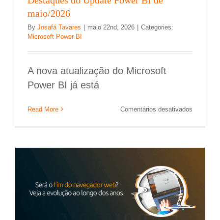
maio/2026
By
Josafá Tavares
|
maio 22nd, 2026
|
Categories:
Microsoft Power BI
A nova atualização do Microsoft
Power BI já está
Será o fim do navegador web? Veja a
em
Read More
Comentários desativados
evolução ao longo dos anos
Destaque
do
outros artigos
Update
Power
BI
de
maio/202