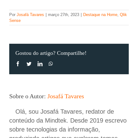
a
evolução
Por
Josafá Tavares
|
março 27th, 2023
|
Destaque na Home
,
Qlik
ao
Sense
longo
dos
anos
Gostou do artigo? Compartilhe!
Facebook
Twitter
LinkedIn
WhatsApp
Sobre o Autor:
Josafá Tavares
Olá, sou Josafá Tavares, redator de
conteúdo da Mindtek. Desde 2019 escrevo
sobre tecnologias da informação,