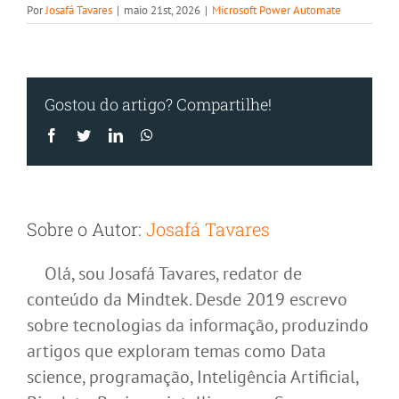
Por
Josafá Tavares
|
maio 21st, 2026
|
Microsoft Power Automate
diárias?
Gostou do artigo? Compartilhe!
Facebook
Twitter
LinkedIn
WhatsApp
Sobre o Autor:
Josafá Tavares
Olá, sou Josafá Tavares, redator de
conteúdo da Mindtek. Desde 2019 escrevo
sobre tecnologias da informação, produzindo
artigos que exploram temas como Data
science, programação, Inteligência Artificial,