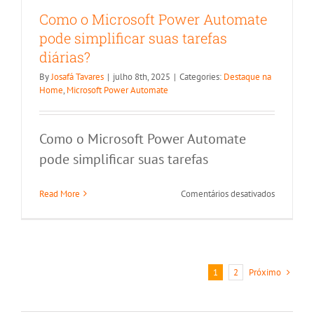
Como o Microsoft Power Automate
pode simplificar suas tarefas
diárias?
By
Josafá Tavares
|
julho 8th, 2025
|
Categories:
Destaque na
Home
,
Microsoft Power Automate
Como o Microsoft Power Automate
pode simplificar suas tarefas
em
Read More
Comentários desativados
Como
o
Microsoft
Power
Automate
Próximo
1
2
pode
simplificar
suas
tarefas