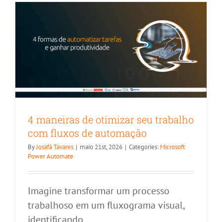
4 maneiras de otimizar seu trabalho
com fluxos de automação
By
Josafá Tavares
|
maio 21st, 2026
|
Categories:
Microsoft
Power Automate
Imagine transformar um processo
trabalhoso em um fluxograma visual,
identificando