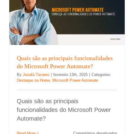
Microsoft
Power
Automate
Quais são as principais funcionalidades
do Microsoft Power Automate?
By
Josafá Tavares
|
fevereiro 13th, 2025
|
Categories:
Destaque na Home
,
Microsoft Power Automate
Quais são as principais
funcionalidades do Microsoft Power
Automate?
Exemplos de fluxos de trabalho com o
Microsoft Power Automate
em
Read More
Comentários desativados