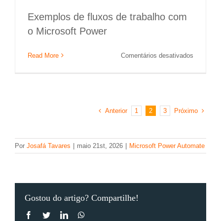
Exemplos de fluxos de trabalho com
o Microsoft Power
em
Read More
Comentários desativados
Exemplo
de
fluxos
de
trabalho
Anterior
Próximo
1
2
3
com
o
Microsoft
Power
Por
Josafá Tavares
|
maio 21st, 2026
|
Microsoft Power Automate
Automate
Gostou do artigo? Compartilhe!
Facebook
Twitter
LinkedIn
WhatsApp