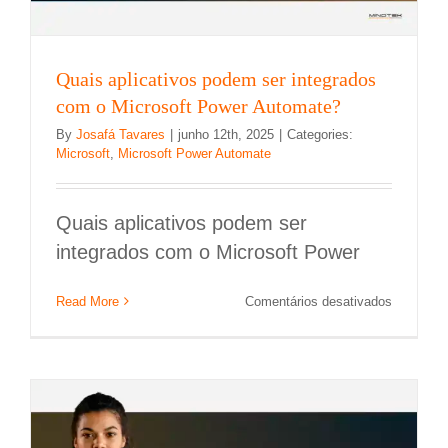
Quais aplicativos podem ser integrados
com o Microsoft Power Automate?
By
Josafá Tavares
|
junho 12th, 2025
|
Categories:
Microsoft
,
Microsoft Power Automate
Quais aplicativos podem ser
integrados com o Microsoft Power
Quais são as principais funcionalidades do
Microsoft Power Automate?
em
Read More
Comentários desativados
Quais
Destaque na Home
Microsoft Power Automate
aplicativo
podem
ser
integrado
com
o