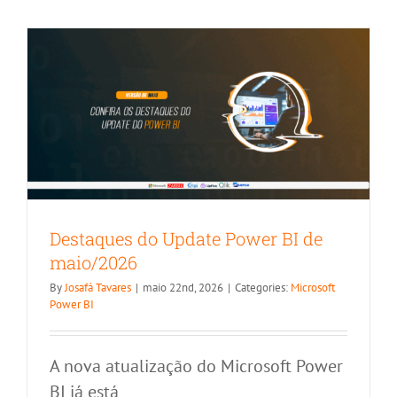
Destaques do Update Power BI de
maio/2026
By
Josafá Tavares
|
maio 22nd, 2026
|
Categories:
Microsoft
Power BI
A nova atualização do Microsoft Power
BI já está