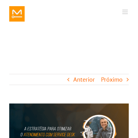
Ir
para
o
conteúdo
Anterior
Próximo
View
Larger
Image