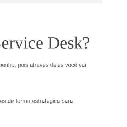
S
ervice
D
esk
?
enho, pois através deles você vai
es de forma estratégica para