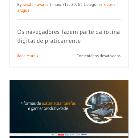
By
Josafá Tavares
|
maio 21st, 2026
|
Categories:
outros
artigos
Os navegadores fazem parte da rotina
digital de praticamente
4 maneiras de otimizar seu trabalho
em
Read More
Comentários desativados
com fluxos de automação
Será
o
Microsoft Power Automate
fim
do
navegado
web?
Veja
a
evolução
ao
longo
dos
anos