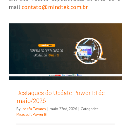
maio/2026
mail
contato@mindtek.com.br
Microsoft Power BI
Destaques do Update Power BI de
maio/2026
By
Josafá Tavares
|
maio 22nd, 2026
|
Categories:
Microsoft Power BI