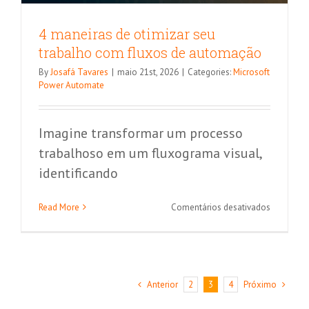
4 maneiras de otimizar seu
trabalho com fluxos de automação
By
Josafá Tavares
|
maio 21st, 2026
|
Categories:
Microsoft
Power Automate
Imagine transformar um processo
trabalhoso em um fluxograma visual,
identificando
em
Read More
Comentários desativados
4
maneiras
de
otimizar
seu
Anterior
Próximo
2
3
4
trabalho
com