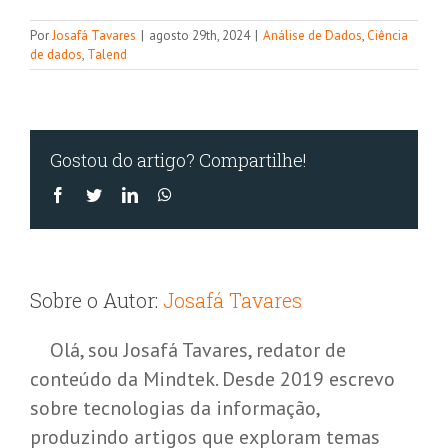
fluxos
de
Por
Josafá Tavares
|
agosto 29th, 2024
|
Análise de Dados
,
Ciência
automaç
de dados
,
Talend
Gostou do artigo? Compartilhe!
Facebook
Twitter
LinkedIn
WhatsApp
Sobre o Autor:
Josafá Tavares
Olá, sou Josafá Tavares, redator de
conteúdo da Mindtek. Desde 2019 escrevo
sobre tecnologias da informação,
produzindo artigos que exploram temas