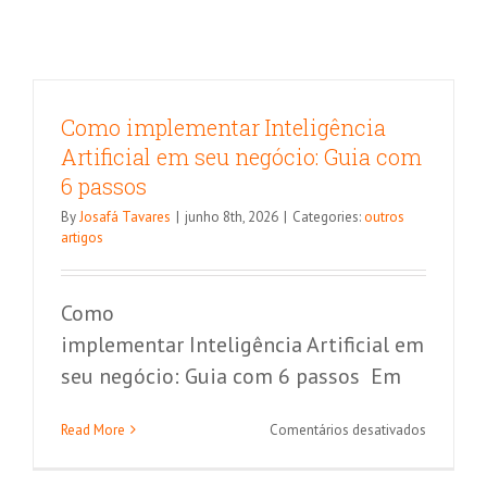
Como implementar Inteligência
Artificial em seu negócio: Guia com
6 passos
By
Josafá Tavares
|
junho 8th, 2026
|
Categories:
outros
artigos
Como
implementar Inteligência Artificial em
seu negócio: Guia com 6 passos Em
Como Integrar SOC e NOC para
em
Read More
Comentários desativados
melhorar a segurança
Como
implemen
Segurança da Informação