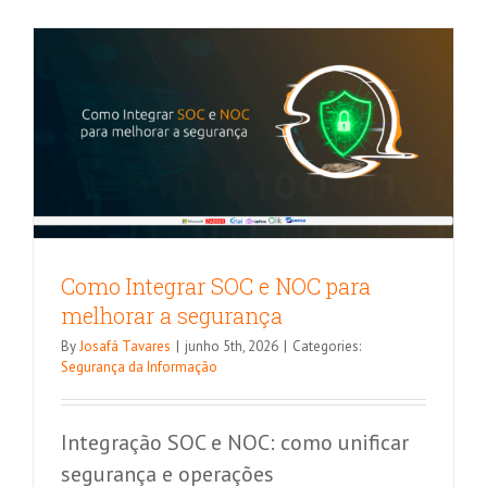
Inteligênc
Artificial
em
seu
negócio:
Guia
com
6
passos
Como Integrar SOC e NOC para
melhorar a segurança
By
Josafá Tavares
|
junho 5th, 2026
|
Categories:
Segurança da Informação
Integração SOC e NOC: como unificar
segurança e operações