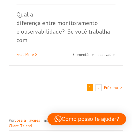
Qual a
diferença entre monitoramento
e observabilidade? Se você trabalha
com
em
Read More
Comentários desativados
Qual
a
diferença
entre
monitora
Próximo
1
2
e
observabi
Como posso te ajudar?
Por
Josafá Tavares
|
maio 7th, 2024
|
Migração de dados
,
Qlik Gold
Client
,
Talend