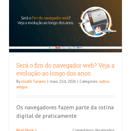
BI
de
maio/202
Será o fim do navegador web? Veja a
evolução ao longo dos anos
By
Josafá Tavares
|
maio 21st, 2026
|
Categories:
outros
artigos
Os navegadores fazem parte da rotina
digital de praticamente
4 maneiras de otimizar seu trabalho
em
Read More
Comentários desativados