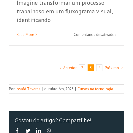
Imagine transformar um processo
trabalhoso em um fluxograma visual,
identificando
em
Read More
Comentários desativados
4
maneiras
de
otimizar
seu
Anterior
Próximo
2
3
4
trabalho
com
fluxos
de
Por
Josafá Tavares
|
outubro 6th, 2023
|
Cursos na tecnologia
automaç
Gostou do artigo? Compartilhe!
Facebook
Twitter
LinkedIn
WhatsApp