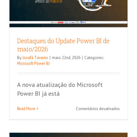
Destaques do Update Power BI de
maio/2026
By
Josafá Tavares
|
maio 22nd, 2026
|
Categories:
Microsoft Power BI
A nova atualização do Microsoft
Power BI já está
Será o fim do navegador web? Veja a
em
Read More
Comentários desativados
evolução ao longo dos anos
Destaque
do
outros artigos
Update
Power