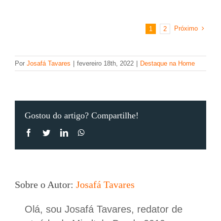
diferença
entre
monitora
Próximo
1
2
e
observabi
Por
Josafá Tavares
|
fevereiro 18th, 2022
|
Destaque na Home
Gostou do artigo? Compartilhe!
Facebook
Twitter
LinkedIn
WhatsApp
Sobre o Autor:
Josafá Tavares
Olá, sou Josafá Tavares, redator de