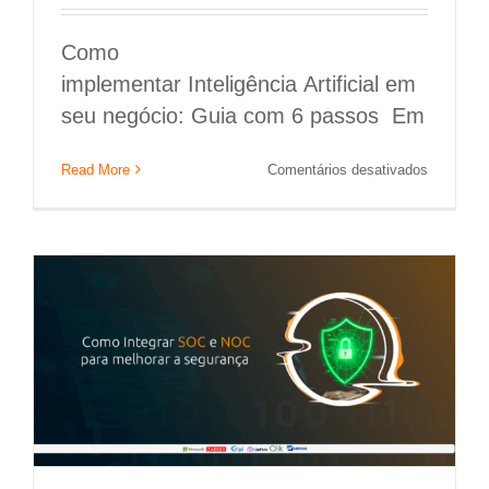
Como
implementar Inteligência Artificial em
seu negócio: Guia com 6 passos Em
Como Integrar SOC e NOC para melhorar a
em
Read More
Comentários desativados
segurança
Como
implemen
Segurança da Informação
Inteligênc
Artificial
em
seu
negócio:
Guia
com
6
passos