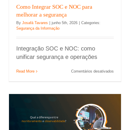
Como Integrar SOC e NOC para
melhorar a segurança
By
Josafá Tavares
|
junho 5th, 2026
|
Categories:
Segurança da Informação
Integração SOC e NOC: como
unificar segurança e operações
Qual a diferença entre monitoramento e
em
Read More
Comentários desativados
observabilidade?
Como
Integrar
Infraestrutura de TI
outros artigos
Zabbix
SOC
e
NOC
para
melhorar
a
seguranç