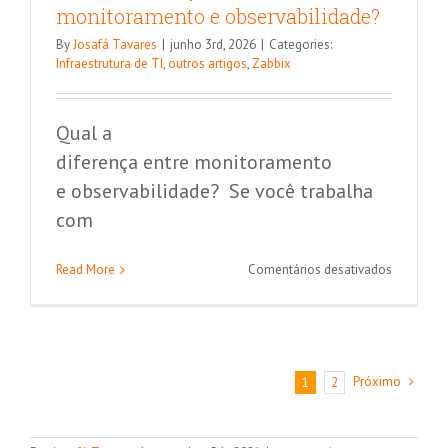
monitoramento e observabilidade?
By
Josafá Tavares
|
junho 3rd, 2026
|
Categories:
Infraestrutura de TI
,
outros artigos
,
Zabbix
Qual a
diferença entre monitoramento
e observabilidade? Se você trabalha
com
em
Read More
Comentários desativados
Qual
a
diferença
entre
monitora
Próximo
1
2
e
observabi