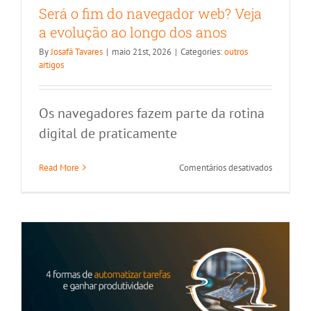
Será o fim do navegador web? Veja
a evolução ao longo dos anos
By
Josafá Tavares
|
maio 21st, 2026
|
Categories:
outros
artigos
Os navegadores fazem parte da rotina
digital de praticamente
4 maneiras de otimizar seu trabalho
em
Read More
Comentários desativados
com fluxos de automação
Será
o
Microsoft Power Automate
fim
do
navegado
web?
Veja
a
evolução
ao