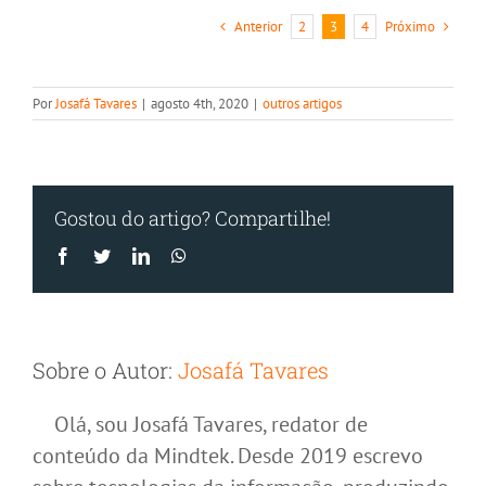
seu
Anterior
Próximo
2
3
4
trabalho
com
fluxos
de
Por
Josafá Tavares
|
agosto 4th, 2020
|
outros artigos
automaçã
Gostou do artigo? Compartilhe!
Facebook
Twitter
LinkedIn
WhatsApp
Sobre o Autor:
Josafá Tavares
Olá, sou Josafá Tavares, redator de
conteúdo da Mindtek. Desde 2019 escrevo