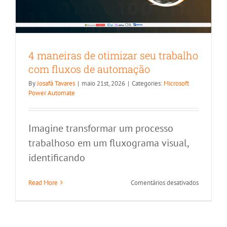
longo
dos
anos
4 maneiras de otimizar seu trabalho
com fluxos de automação
By
Josafá Tavares
|
maio 21st, 2026
|
Categories:
Microsoft
Power Automate
Imagine transformar um processo
trabalhoso em um fluxograma visual,
identificando
em
Read More
Comentários desativados
4
maneiras
de
otimizar