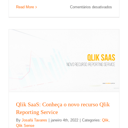
Reporting Service
em
Read More
Comentários desativados
Qlik:
Qlik
Qlik Sense
As
melhores
inovaçõe
tecnológi
de
2021
Qlik SaaS: Conheça o novo recurso Qlik
Reporting Service
By
Josafá Tavares
|
janeiro 4th, 2022
|
Categories:
Qlik
,
Qlik Sense