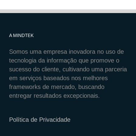
impulsion
insights
por
meio
de
workflow
A MINDTEK
Somos uma empresa inovadora no uso de
tecnologia da informação que promove o
sucesso do cliente, cultivando uma parceria
em serviços baseados nos melhores
frameworks de mercado, buscando
entregar resultados excepcionais.
Política de Privacidade