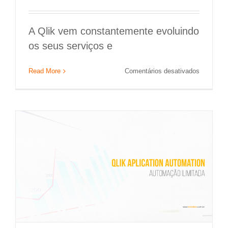
A Qlik vem constantemente evoluindo
Qlik Application Automation: Uma solução
os seus serviços e
“no code” para impulsionar insights por
em
Read More
Comentários desativados
meio de workflows
Qlik
SaaS:
Qlik
Conheça
o
novo
recurso
Qlik
Reporting
Service