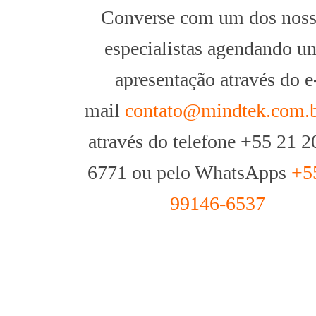
Converse com um dos nos
especialistas agendando u
apresentação através do e
mail
contato@mindtek.com.
através do telefone +55 21 2
6771 ou pelo WhatsApps
+5
99146-6537
Qlik: As melhores inovações tecnológicas de
2021
Qlik