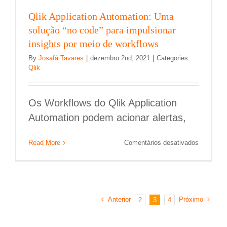
Qlik Application Automation: Uma
solução “no code” para impulsionar
insights por meio de workflows
By
Josafá Tavares
|
dezembro 2nd, 2021
|
Categories:
Qlik
Os Workflows do Qlik Application
Automation podem acionar alertas,
em
Read More
Comentários desativados
Qlik
Applicati
Automati
Uma
solução
Anterior
Próximo
2
3
4
“no
code”
para