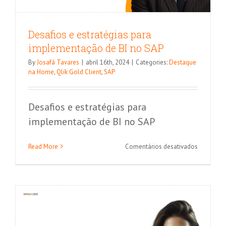
Desafios e estratégias para
implementação de BI no SAP
By
Josafá Tavares
|
abril 16th, 2024
|
Categories:
Destaque
na Home
,
Qlik Gold Client
,
SAP
Desafios e estratégias para
implementação de BI no SAP
Caso de sucesso: Mascaramento de
dados em ambientes SAP
em
Read More
Comentários desativados
Desafios
Qlik Gold Client
SAP
e
estratégia
para
implemen
de
BI
no