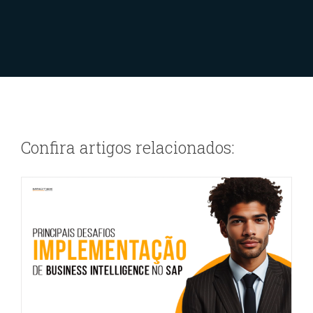
Desafios e estratégias para
implementação de BI no SAP
Destaque na Home
Qlik Gold Client
SAP
Confira artigos relacionados: