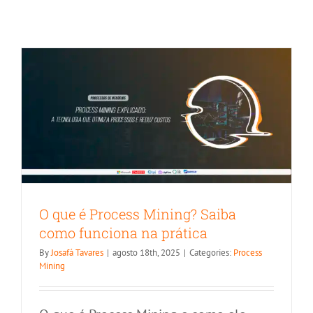
funciona na prática
Process Mining
O que é Process Mining? Saiba
como funciona na prática
By
Josafá Tavares
|
agosto 18th, 2025
|
Categories:
Process
Mining