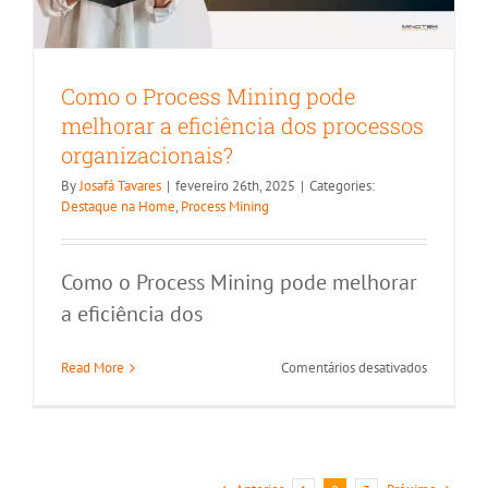
Como o Process Mining pode
melhorar a eficiência dos processos
organizacionais?
By
Josafá Tavares
|
fevereiro 26th, 2025
|
Categories:
Destaque na Home
,
Process Mining
Como o Process Mining pode melhorar
a eficiência dos
em
Read More
Comentários desativados
Como
o
Process
Mining
pode