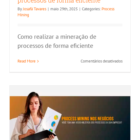
processos de forma eficiente
By
Josafá Tavares
|
maio 29th, 2025
|
Categories:
Process
Mining
Como realizar a mineração de
Como o Process Mining pode melhorar
processos de forma eficiente
a eficiência dos processos
em
Read More
Comentários desativados
organizacionais?
Como
realizar
Destaque na Home
Process Mining
a
mineraçã
de
processos
de
forma
eficiente