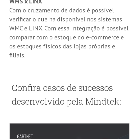
WMS x LINX
Com o cruzamento de dados é possível
verificar o que há disponível nos sistemas
WMC e LINX. Com essa integração é possível
comparar com o estoque do e-commerce e
os estoques físicos das lojas próprias e
filiais.
Confira casos de sucessos
desenvolvido pela Mindtek:
Conheça o Qlikview Connector para
SAP NetWeaver
Destaque na Home
Qlikview