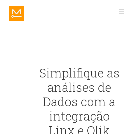
Ir
para
o
conteúdo
Simplifique as
análises de
Dados com a
integração
Linx e Qlik