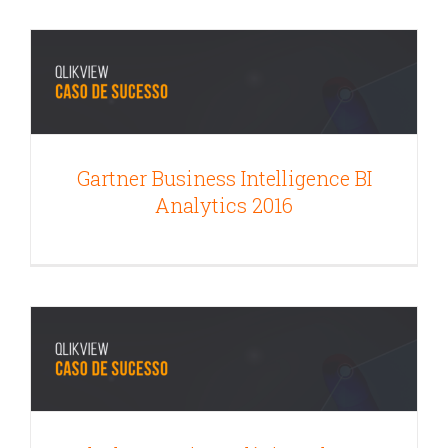
Analytics 2016
Data Discovery
Gartner Business Intelligence BI
Analytics 2016
Rede de Pesquisas Clínicas do NIHR
usa Qlikview e otimiza ensaios clínicos
Qlikview