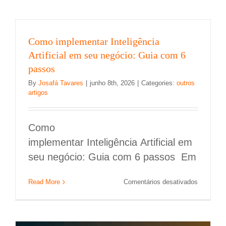
Como implementar Inteligência
Artificial em seu negócio: Guia com 6
passos
By
Josafá Tavares
|
junho 8th, 2026
|
Categories:
outros
artigos
Como
implementar Inteligência Artificial em
seu negócio: Guia com 6 passos Em
Como Integrar SOC e NOC para melhorar a
em
Read More
Comentários desativados
segurança
Como
implemen
Segurança da Informação
Inteligênc
Artificial