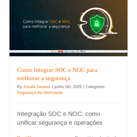
em
seu
negócio:
Guia
com
6
passos
Como Integrar SOC e NOC para
melhorar a segurança
By
Josafá Tavares
|
junho 5th, 2026
|
Categories:
Segurança da Informação
Integração SOC e NOC: como
unificar segurança e operações
Qual a diferença entre monitoramento e