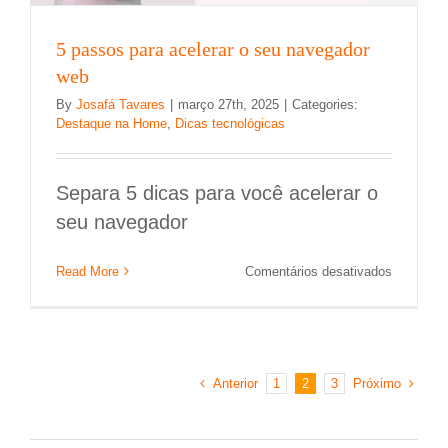
5 passos para acelerar o seu navegador
web
By
Josafá Tavares
|
março 27th, 2025
|
Categories:
Destaque na Home
,
Dicas tecnológicas
Separa 5 dicas para você acelerar o
seu navegador
em
Read More
Comentários desativados
5
passos
para
acelerar
o
Anterior
Próximo
1
2
3
seu
navegado
web