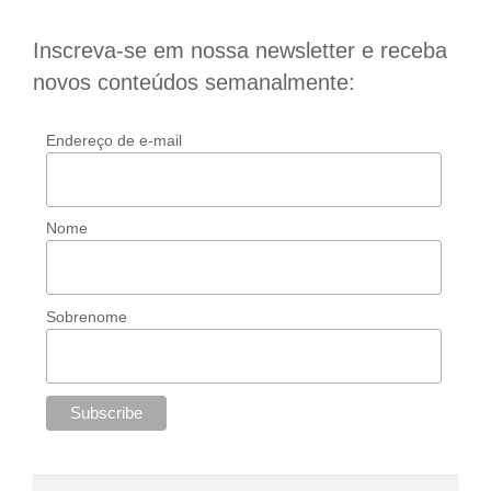
Inscreva-se em nossa newsletter e receba
novos conteúdos semanalmente:
Endereço de e-mail
Nome
Sobrenome
Navegação anônima: os melhores
navegadores em privacidade
Dicas tecnológicas
Ferramentas tecnológicas