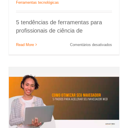
Ferramentas tecnológicas
5 tendências de ferramentas para
profissionais de ciência de
5 passos para acelerar o seu navegador web
em
Read More
Comentários desativados
Destaque na Home
Dicas tecnológicas
5
tendência
de
ferrament
para
profission
de
ciência
de
dados