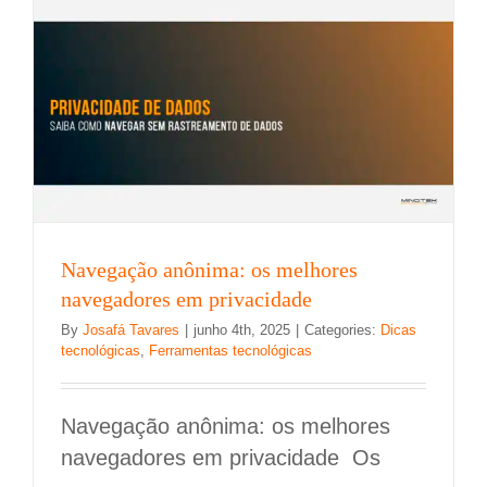
Navegação anônima: os melhores
navegadores em privacidade
By
Josafá Tavares
|
junho 4th, 2025
|
Categories:
Dicas
tecnológicas
,
Ferramentas tecnológicas
Navegação anônima: os melhores
navegadores em privacidade Os
5 tendências de ferramentas para