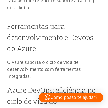
taxa de transferência e suporte a caching
distribuído.
Ferramentas para
desenvolvimento e
D
evops
do Azure
O Azure suporta o ciclo de vida de
desenvolvimento com ferramentas
integradas.
Azure
DevOps
: eficiência no
Como posso te ajudar?
ciclo de vida do