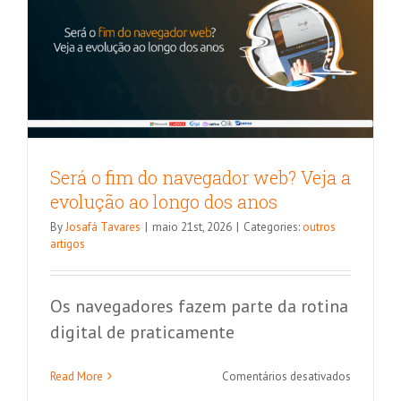
maio/202
Será o fim do navegador web? Veja a
evolução ao longo dos anos
By
Josafá Tavares
|
maio 21st, 2026
|
Categories:
outros
artigos
Os navegadores fazem parte da rotina
digital de praticamente
4 maneiras de otimizar seu trabalho
em
Read More
Comentários desativados
com fluxos de automação
Será