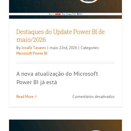
Destaques do Update Power BI de
maio/2026
By
Josafá Tavares
|
maio 22nd, 2026
|
Categories:
Microsoft Power BI
A nova atualização do Microsoft
Power BI já está
Será o fim do navegador web? Veja a
em
Read More
Comentários desativados
evolução ao longo dos anos
Destaque
do
outros artigos
Update
Power
BI
de