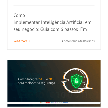
Como
implementar Inteligência Artificial em
seu negócio: Guia com 6 passos Em
Como Integrar SOC e NOC para
em
Read More
Comentários desativados
melhorar a segurança
Como
implemen
Segurança da Informação
Inteligênc
Artificial
em
seu
negócio:
Guia
com
6
passos