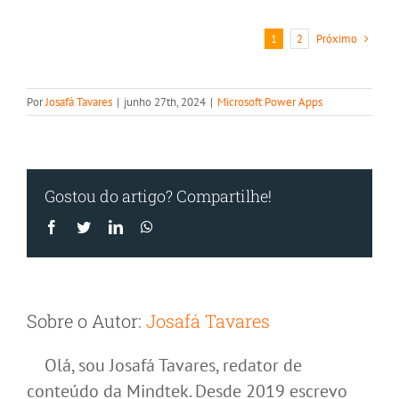
entre
monitora
Próximo
1
2
e
observabi
Por
Josafá Tavares
|
junho 27th, 2024
|
Microsoft Power Apps
Gostou do artigo? Compartilhe!
Facebook
Twitter
LinkedIn
WhatsApp
Sobre o Autor:
Josafá Tavares
Olá, sou Josafá Tavares, redator de
conteúdo da Mindtek. Desde 2019 escrevo