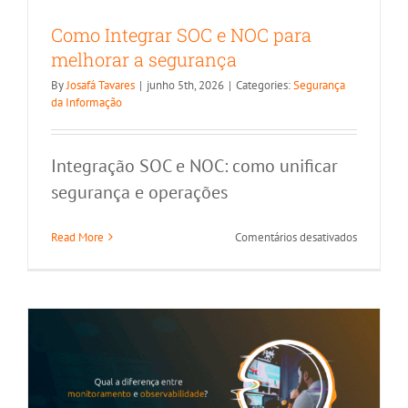
Como Integrar SOC e NOC para
melhorar a segurança
By
Josafá Tavares
|
junho 5th, 2026
|
Categories:
Segurança
da Informação
Integração SOC e NOC: como unificar
segurança e operações
Qual a diferença entre monitoramento
em
Read More
Comentários desativados
e observabilidade?
Como
Integrar
Infraestrutura de TI
outros artigos
Zabbix
SOC
e
NOC
para
melhorar
a
segurança