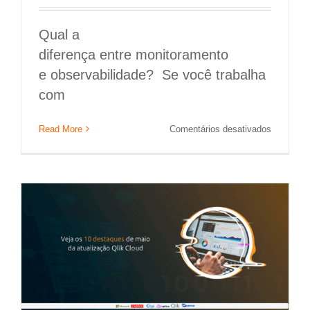
Qual a
diferença entre monitoramento
e observabilidade? Se você trabalha
com
10 destaques do Qlik Cloud no mês de
em
Read More
Comentários desativados
maio/2026
Qual
a
Qlik
diferença
entre
monitora
e
observabi