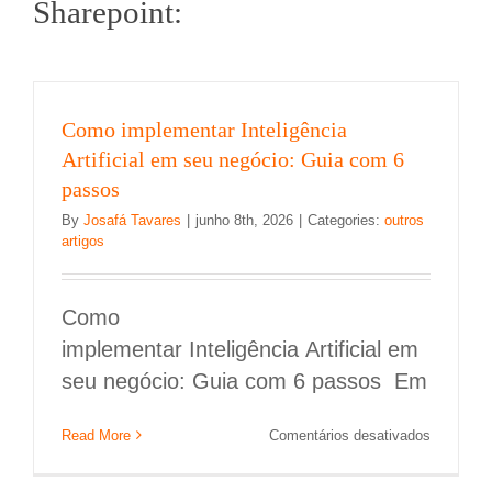
Sharepoint:
Como implementar Inteligência
Artificial em seu negócio: Guia com 6
passos
By
Josafá Tavares
|
junho 8th, 2026
|
Categories:
outros
artigos
Como
implementar Inteligência Artificial em
seu negócio: Guia com 6 passos Em
Como Integrar SOC e NOC para melhorar a
em
Read More
Comentários desativados
segurança
Como
implemen
Segurança da Informação