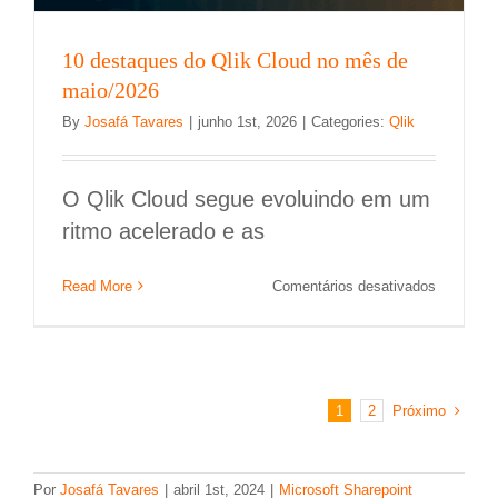
10 destaques do Qlik Cloud no mês de
maio/2026
By
Josafá Tavares
|
junho 1st, 2026
|
Categories:
Qlik
O Qlik Cloud segue evoluindo em um
ritmo acelerado e as
em
Read More
Comentários desativados
10
destaque
do
Qlik
Cloud
Próximo
1
2
no
mês
de
maio/202
Por
Josafá Tavares
|
abril 1st, 2024
|
Microsoft Sharepoint