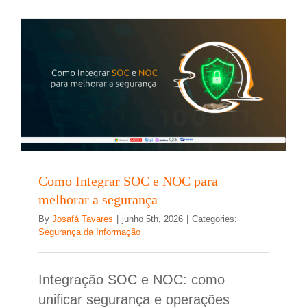
Inteligênc
Artificial
em
seu
negócio:
Guia
com
6
passos
Como Integrar SOC e NOC para
melhorar a segurança
By
Josafá Tavares
|
junho 5th, 2026
|
Categories:
Segurança da Informação
Integração SOC e NOC: como
unificar segurança e operações