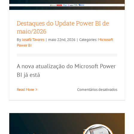
Destaques do Update Power BI de
maio/2026
By
Josafá Tavares
|
maio 22nd, 2026
|
Categories:
Microsoft
Power BI
A nova atualização do Microsoft Power
BI já está
Será o fim do navegador web? Veja a
em
Read More
Comentários desativados
evolução ao longo dos anos
Destaque
do
outros artigos
Update
Power
BI
de
maio/202