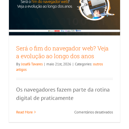
Será o fim do navegador web? Veja
a evolução ao longo dos anos
By
Josafá Tavares
|
maio 21st, 2026
|
Categories:
outros
artigos
Os navegadores fazem parte da rotina
digital de praticamente
4 maneiras de otimizar seu trabalho
em
Read More
Comentários desativados
com fluxos de automação
Será
o
Microsoft Power Automate
fim