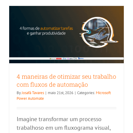
do
navegado
web?
Veja
a
evolução
ao
longo
dos
anos
4 maneiras de otimizar seu trabalho
com fluxos de automação
By
Josafá Tavares
|
maio 21st, 2026
|
Categories:
Microsoft
Power Automate
Imagine transformar um processo
trabalhoso em um fluxograma visual,