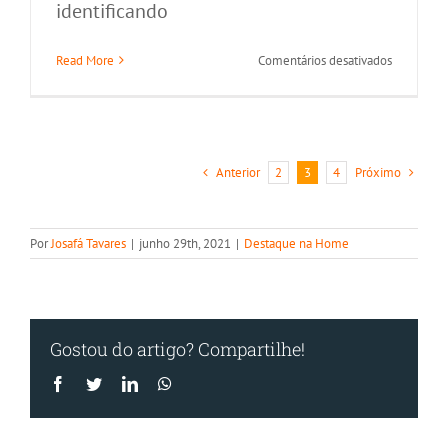
identificando
em
Read More
Comentários desativados
4
maneiras
de
otimizar
seu
Anterior
Próximo
2
3
4
trabalho
com
fluxos
de
Por
Josafá Tavares
|
junho 29th, 2021
|
Destaque na Home
automaçã
Gostou do artigo? Compartilhe!
Facebook
Twitter
LinkedIn
WhatsApp