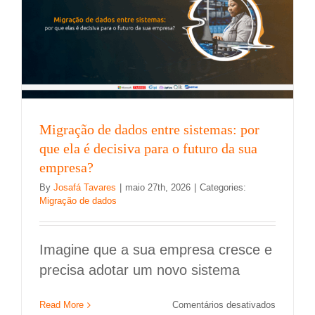
mês
de
maio/202
Migração de dados entre sistemas: por
que ela é decisiva para o futuro da sua
empresa?
By
Josafá Tavares
|
maio 27th, 2026
|
Categories:
Migração de dados
Imagine que a sua empresa cresce e
precisa adotar um novo sistema
Power BI Desktop: quais são os requisitos
mínimos para instalação?
em
Read More
Comentários desativados