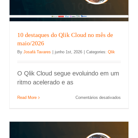
10 destaques do Qlik Cloud no mês de
maio/2026
By
Josafá Tavares
|
junho 1st, 2026
|
Categories:
Qlik
O Qlik Cloud segue evoluindo em um
ritmo acelerado e as
Migração de dados entre sistemas: por que
em
Read More
Comentários desativados
ela é decisiva para o futuro da sua empresa?
10
destaque
Migração de dados
do
Qlik
Cloud
no