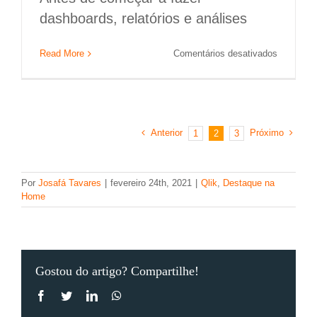
dashboards, relatórios e análises
em
Read More
Comentários desativados
Power
BI
Desktop:
quais
são
Anterior
Próximo
1
2
3
os
requisitos
mínimos
para
Por
Josafá Tavares
|
fevereiro 24th, 2021
|
Qlik
,
Destaque na
instalaçã
Home
Gostou do artigo? Compartilhe!
Facebook
Twitter
LinkedIn
WhatsApp