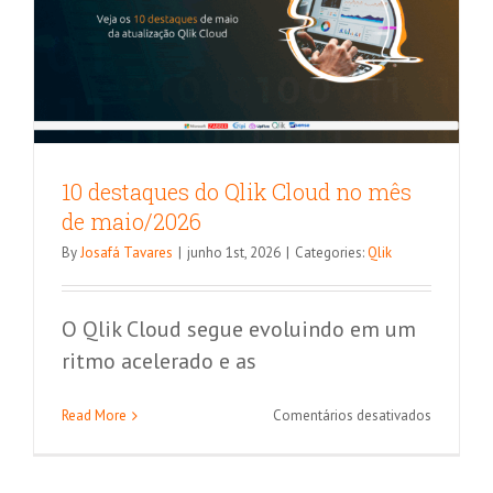
10 destaques do Qlik Cloud no mês
de maio/2026
By
Josafá Tavares
|
junho 1st, 2026
|
Categories:
Qlik
O Qlik Cloud segue evoluindo em um
ritmo acelerado e as
Migração de dados entre sistemas: por
que ela é decisiva para o futuro da sua
em
Read More
Comentários desativados
10
empresa?
destaque
do
Migração de dados