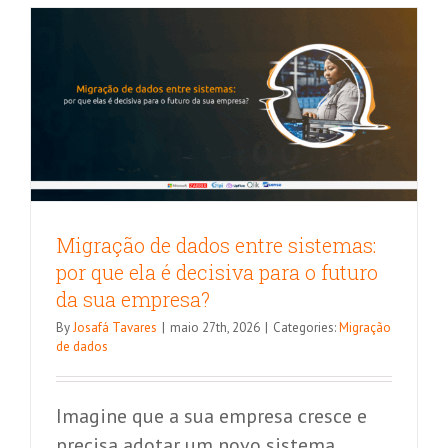
Qlik
Cloud
no
mês
de
maio/202
Migração de dados entre sistemas:
por que ela é decisiva para o futuro
da sua empresa?
By
Josafá Tavares
|
maio 27th, 2026
|
Categories:
Migração
de dados
Imagine que a sua empresa cresce e
precisa adotar um novo sistema