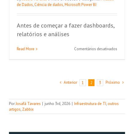
de Dados
,
Ciência de dados
,
Microsoft Power BI
Antes de começar a fazer dashboards,
relatórios e análises
em
Read More
Comentários desativados
Power
BI
Desktop:
quais
são
Anterior
Próximo
1
2
3
os
requisitos
mínimos
para
Por
Josafá Tavares
|
junho 3rd, 2026
|
Infraestrutura de TI
,
outros
instalaçã
artigos
,
Zabbix