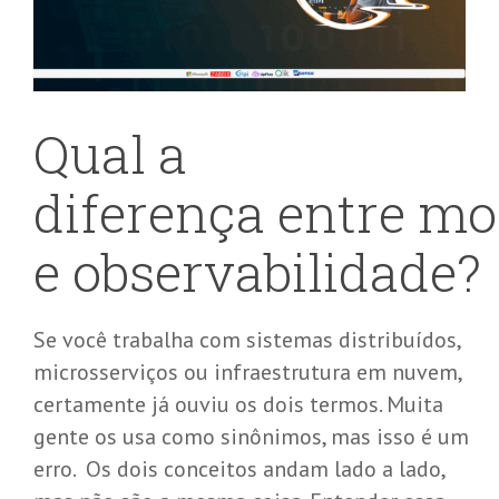
Qual a
diferença
entre
m
o
e
o
bservabilidade
?
Se você trabalha com sistemas distribuídos,
microsserviços ou infraestrutura em nuvem,
certamente já ouviu os dois termos. Muita
gente os usa como sinônimos, mas isso é um
erro. Os dois conceitos andam lado a lado,