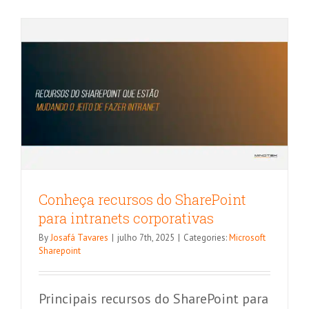
document
no
SharePoin
Conheça recursos do SharePoint
para intranets corporativas
By
Josafá Tavares
|
julho 7th, 2025
|
Categories:
Microsoft
Sharepoint
Principais recursos do SharePoint para