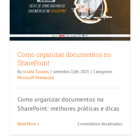
Como organizar documentos no
SharePoint
By
Josafá Tavares
|
setembro 11th, 2025
|
Categories:
Microsoft Sharepoint
Como organizar documentos no
SharePoint: melhores práticas e dicas
Conheça recursos do SharePoint para
intranets corporativas
em
Read More
Comentários desativados
Como
Microsoft Sharepoint
organizar