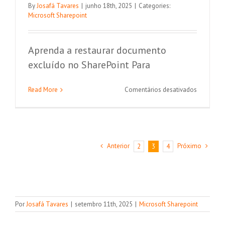
By
Josafá Tavares
|
junho 18th, 2025
|
Categories:
Microsoft Sharepoint
Aprenda a restaurar documento
excluído no SharePoint Para
em
Read More
Comentários desativados
Como
restaurar
um
documen
excluído
Anterior
Próximo
2
3
4
no
SharePoin
Por
Josafá Tavares
|
setembro 11th, 2025
|
Microsoft Sharepoint