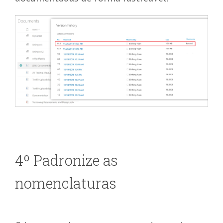
4
º
Padronize as
nomenclaturas