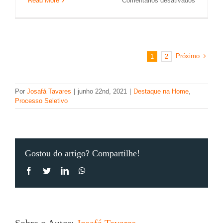
Read More
Comentários desativados
Power
BI
Desktop:
quais
são
Próximo
1
2
os
requisitos
mínimos
para
Por
Josafá Tavares
|
junho 22nd, 2021
|
Destaque na Home
,
instalaçã
Processo Seletivo
Gostou do artigo? Compartilhe!
Facebook
Twitter
LinkedIn
WhatsApp