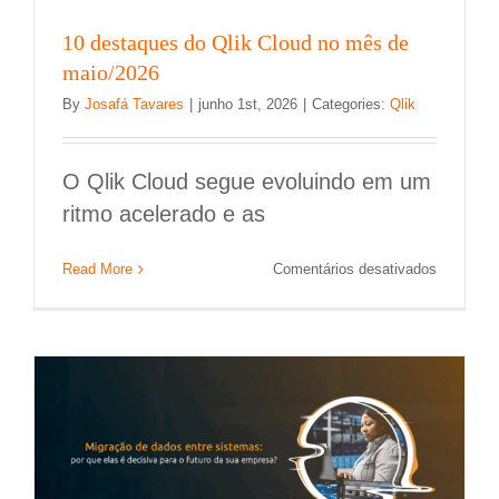
10 destaques do Qlik Cloud no mês de
maio/2026
By
Josafá Tavares
|
junho 1st, 2026
|
Categories:
Qlik
O Qlik Cloud segue evoluindo em um
ritmo acelerado e as
Migração de dados entre sistemas: por que
em
Read More
Comentários desativados
ela é decisiva para o futuro da sua empresa?
10
destaque
Migração de dados
do
Qlik
Cloud
no
mês
de
maio/202