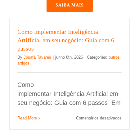
SAIBA MAIS
Como implementar Inteligência
Artificial em seu negócio: Guia com 6
passos
By
Josafá Tavares
|
junho 8th, 2026
|
Categories:
outros
artigos
Como
implementar Inteligência Artificial em
seu negócio: Guia com 6 passos Em
Como Integrar SOC e NOC para melhorar a
em
Read More
Comentários desativados
segurança
Como
implemen
Segurança da Informação
Inteligênc