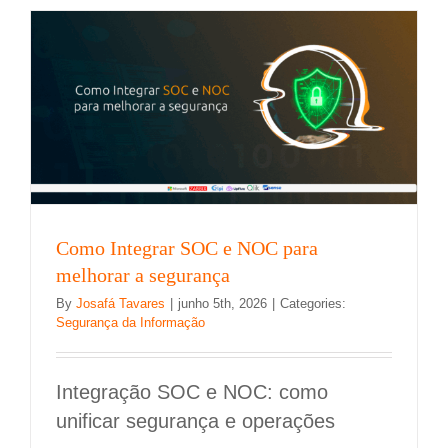
Artificial
em
seu
negócio:
Guia
com
6
passos
Como Integrar SOC e NOC para
melhorar a segurança
By
Josafá Tavares
|
junho 5th, 2026
|
Categories:
Segurança da Informação
Integração SOC e NOC: como
unificar segurança e operações
Qual a diferença entre monitoramento e