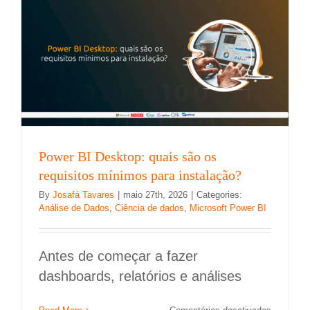
sistemas
por
que
ela
é
decisiva
para
o
futuro
da
sua
empresa
Power BI Desktop: quais são os
requisitos mínimos para instalação?
By
Josafá Tavares
|
maio 27th, 2026
|
Categories:
Análise de Dados
,
Ciência de dados
,
Microsoft Power BI
Antes de começar a fazer
dashboards, relatórios e análises
em